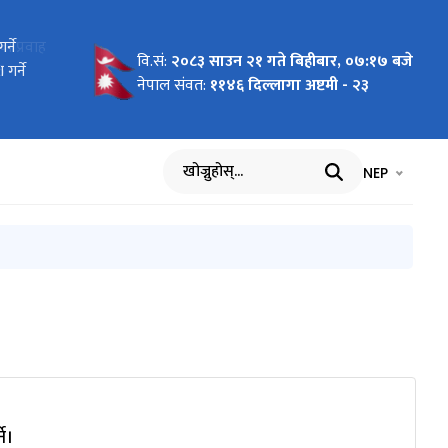
वा प्रवाह
्ने
्ने
०८२-०९-२०
ना। प्रथम
। प्रकाशित
हरु-2082
सम्बन्धमा
रकाशित
म्बन्धमा
 विवरण
म्बन्धमा।
्षेत्र
िदिने
२४
 लिने
0२-१३)
ा मिति
वि.सं:
२०८३ साउन २१ गते बिहीबार, ०७:१७ बजे
5
गर्ने
रण
नेपाल संवत:
११४६ दिल्लागा अष्टमी - २३
भाषा चयन गर्नुह
भाषा प
NEP
खोज्नुहोस्
 संस्थाहरुको विवरण
े।